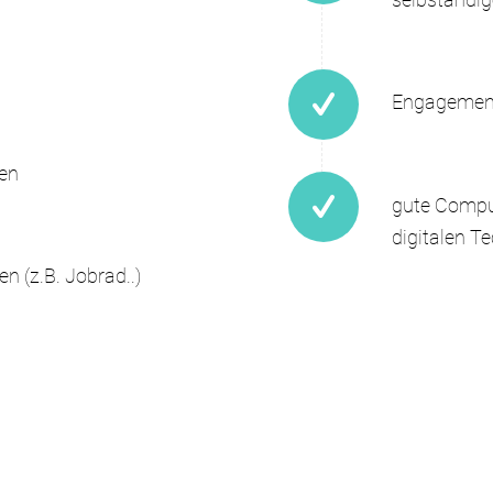
Engagement
ten
gute Compu
digitalen T
n (z.B. Jobrad..)