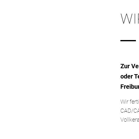
WI
Zur Ve
oder T
Freibu
Wir fer
CAD/CAM
Vollker