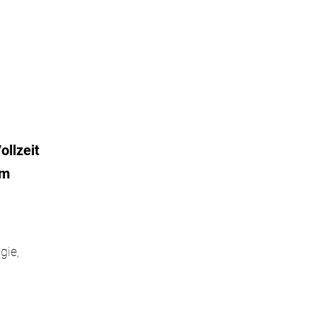
ollzeit
um
gie,